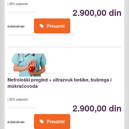
|
52% popusta
2.900,00 din
Preuzmi
6.000,00 din
Nefrološki pregled + ultrazvuk bešike, bubrega i
mokraćovoda
|
52% popusta
2.900,00 din
Preuzmi
6.000,00 din