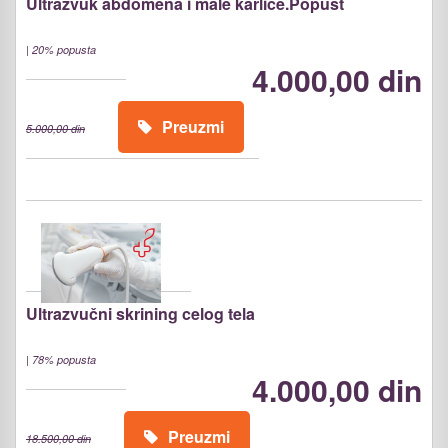
Ultrazvuk abdomena i male karlice.Popust
|
20% popusta
4.000,00 din
Preuzmi
5.000,00 din
Ultrazvučni skrining celog tela
|
78% popusta
4.000,00 din
Preuzmi
18.500,00 din