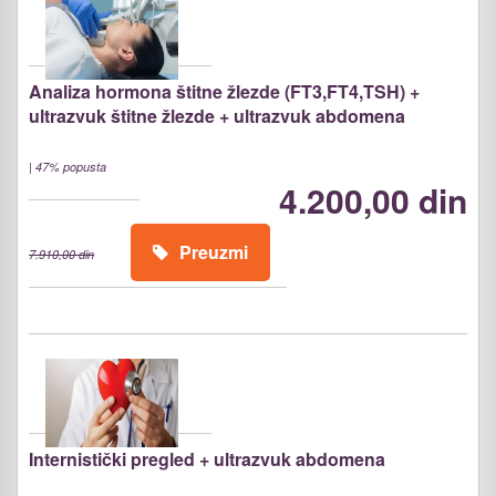
Analiza hormona štitne žlezde (FT3,FT4,TSH) +
ultrazvuk štitne žlezde + ultrazvuk abdomena
|
47% popusta
4.200,00 din
Preuzmi
7.910,00 din
Internistički pregled + ultrazvuk abdomena