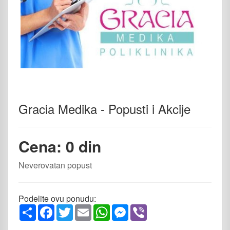
Gracia Medika - Popusti i Akcije
Cena: 0 din
Neverovatan popust
Podelite ovu ponudu:
Share
Facebook
Twitter
Email
WhatsApp
Messenger
Viber