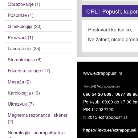
Obrazovanje (1)
ORL | Popusti, kupon
Pozorište (1)
Ginekologija (20)
Poštovani korisniče,
Proizvodi (1)
Na žalost, nismo prona
Laboratorije (25)
Stomatologija (8)
Frizerske usluge (17)
www.extrapopusti.rs
Masaža (2)
kontakt@extrapopusti.rs
Kardiologija (13)
066 54 20 809; 0677 89 86
Pon-sub: 09:00 do 17:00 č
Ultrazvuk (7)
PIB:
112032720
Magnetna rezonanca i skener
© 2015 extrapopusti.rs
(2)
https://linktr.ee/extrapopusti.
Neurologija i neuropsihijatrija