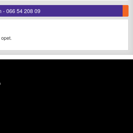
n - 066 54 208 09
 opet.
a