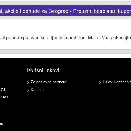
i, akcije i ponude za Beograd - Preuzmi besplatan kupo
šli ponude po ovim kriterijumima pretrage. Molim Vas pokušajte
Korisni linkovi
> Za poslovne partnere
> Uslovi korišćenj
 72
> Kontakt
asova
rs