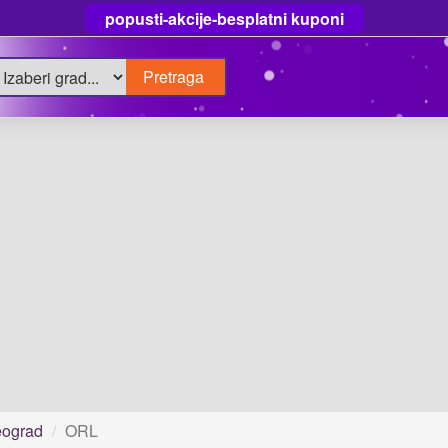
popusti-akcije-besplatni kuponi
ograd
ORL