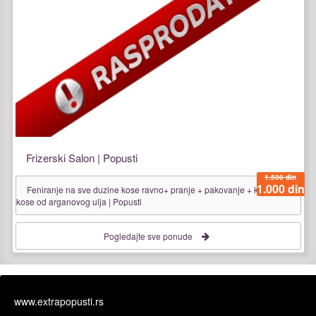
Frizerski Salon | Popusti
1.500 din
1.000 din
Feniranje na sve duzine kose ravno+ pranje + pakovanje + kapi za sjaj
kose od arganovog ulja | Popusti
Pogledajte sve ponude
www.extrapopusti.rs