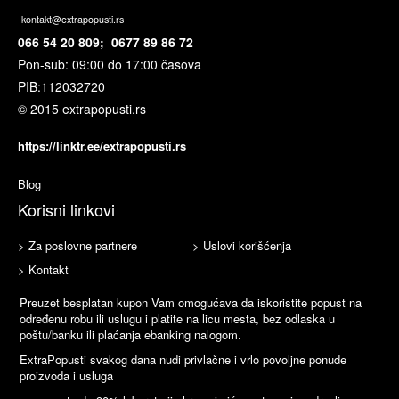
kontakt@extrapopusti.rs
066 54 20 809; 0677 89 86 72
Pon-sub: 09:00 do 17:00 časova
PIB:
112032720
© 2015 extrapopusti.rs
https://linktr.ee/extrapopusti.rs
Blog
Korisni linkovi
> Za poslovne partnere
> Uslovi korišćenja
> Kontakt
Preuzet besplatan kupon Vam omogućava da iskoristite popust na
određenu robu ili uslugu i platite na licu mesta, bez odlaska u
poštu/banku ili plaćanja ebanking nalogom.
ExtraPopusti svakog dana nudi privlačne i vrlo povoljne ponude
proizvoda i usluga