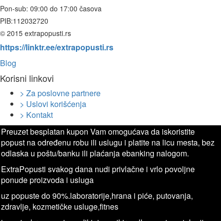
Pon-sub: 09:00 do 17:00 časova
PIB:
112032720
© 2015 extrapopusti.rs
https://linktr.ee/extrapopusti.rs
Blog
Korisni linkovi
> Za poslovne partnere
> Uslovi korišćenja
> Kontakt
Preuzet besplatan kupon Vam omogućava da iskoristite
popust na određenu robu ili uslugu i platite na licu mesta, bez
odlaska u poštu/banku ili plaćanja ebanking nalogom.
ExtraPopusti svakog dana nudi privlačne i vrlo povoljne
ponude proizvoda i usluga
uz popuste do 90%.laboratorije,hrana i piće, putovanja,
zdravlje, kozmetičke usluge,fitnes