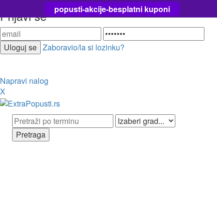
popusti-akcije-besplatni kuponi
Prijavi se
Zaboravio/la si lozinku?
Napravi nalog
X