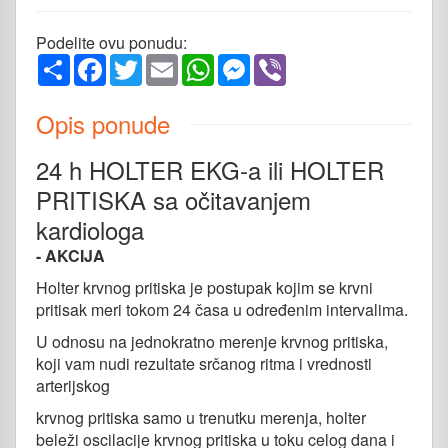
Podelite ovu ponudu:
Share
Facebook
Twitter
Email
WhatsApp
Messenger
Viber
Opis ponude
24 h HOLTER EKG-a ili HOLTER
PRITISKA sa očitavanjem
kardiologa
- AKCIJA
Holter krvnog pritiska je postupak kojim se krvni
pritisak meri tokom 24 časa u određenim intervalima.
U odnosu na jednokratno merenje krvnog pritiska,
koji vam nudi rezultate srčanog ritma i vrednosti
arterijskog
krvnog pritiska samo u trenutku merenja, holter
beleži oscilacije krvnog pritiska u toku celog dana i