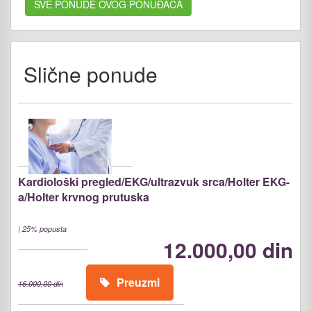
SVE PONUDE OVOG PONUĐAČA
Slične ponude
Kardiološki pregled/EKG/ultrazvuk srca/Holter EKG-
a/Holter krvnog prutuska
|
25% popusta
12.000,00 din
Preuzmi
16.000,00 din