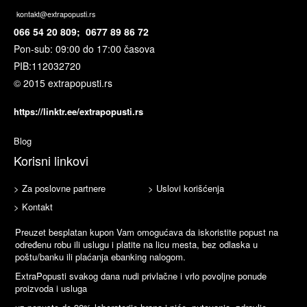
kontakt@extrapopusti.rs
066 54 20 809; 0677 89 86 72
Pon-sub: 09:00 do 17:00 časova
PIB:
112032720
© 2015 extrapopusti.rs
https://linktr.ee/extrapopusti.rs
Blog
Korisni linkovi
> Za poslovne partnere
> Uslovi korišćenja
> Kontakt
Preuzet besplatan kupon Vam omogućava da iskoristite popust na
određenu robu ili uslugu i platite na licu mesta, bez odlaska u
poštu/banku ili plaćanja ebanking nalogom.
ExtraPopusti svakog dana nudi privlačne i vrlo povoljne ponude
proizvoda i usluga