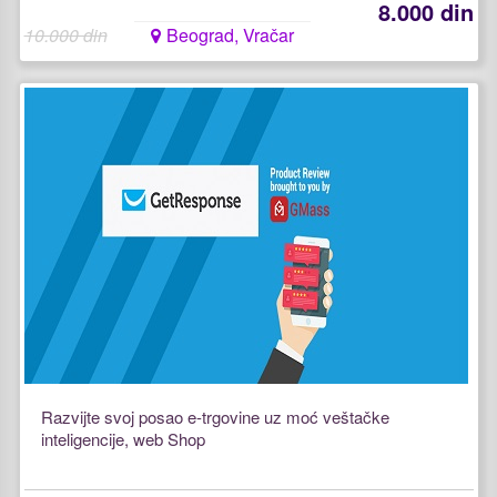
8.000 din
10.000 din
Beograd, Vračar
Razvijte svoj posao e-trgovine uz moć veštačke
inteligencije, web Shop