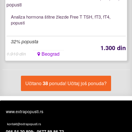
Analiza hormona štitne žlezde Free T TSH, fT3, fT4,
popusti
32% popusta
1.300 din
1.910 din
Beograd
Učitano
38
ponuda! Učitaj još ponuda?
www.extrapopusti.rs
kontakt@extrapopusti.rs
066 54 20 809; 0677 89 86 72