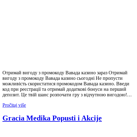
Отримай вигоду з промокоду Вавада казино зараз Отримай
вигоду з промокоду Вавада казино сьогодні Не пропусти
можливість скористатися промокодом Вавада казино. Введи
код при реєстрації та отримай додаткові бонуси на перший
депозит. Це твій шанс розпочати гру з відчутною вигодою!…
Pročitaj više
Gracia Medika Popusti i Akcije