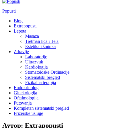
Popusti
Blog
Extrapopusti
Lepota
Masaza
Tretman lica i Tela
Estetika i šminka
Zdravlje
Laboratorije
Ultrazvuk
Kardiologija
Stomatoloske Ordinacije
Sistematski pregled
Fizikalna terapija
Endokrinolog
Ginekologija
Oftalmologija
Putovanja
Kompletan sistematski pregled
Frizerske usluge
Аутор:
Extrapopusti