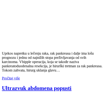
Uprkos napretku u lečenju raka, rak pankreasa i dalje ima lošu
prognozu i jednu od najnižih stopa preživljavanja od svih
karcinoma. Vhipple operacija, koja se takođe naziva
pankreatoduodenalna resekcija, je hirurški tretman za rak pankreasa.
Tokom zahvata, hirurg uklanja glavu…
Pročitaj više
Ultrazvuk abdomena popusti