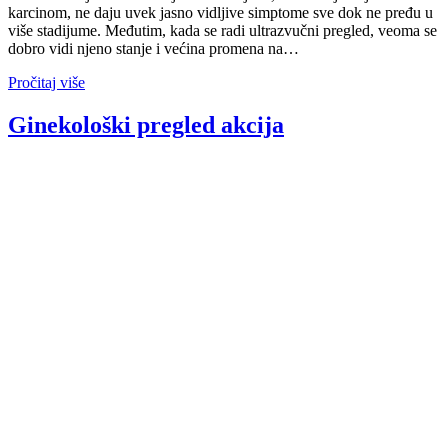
karcinom, ne daju uvek jasno vidljive simptome sve dok ne pređu u
više stadijume. Međutim, kada se radi ultrazvučni pregled, veoma se
dobro vidi njeno stanje i većina promena na…
Pročitaj više
Ginekološki pregled akcija