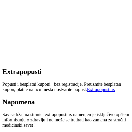
Extrapopusti
Popusti i besplatni kuponi, bez registracije. Preuzmite besplatan
kupon, platite na licu mesta i ostvarite popust.
Extrapopusti.rs
Napomena
Sav sadržaj na stranici extrapopusti.rs namenjen je isključivo opštem
informisanju o zdravlju i ne može se tretirati kao zamena za stručni
medicinski savet !