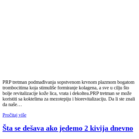
PRP tretman podmađivanja sopstvenom krvnom plazmom bogatom
trombocitima koja stimuliše formiranje kolagena, a sve u cilju što
bolje revitalizacije kože lica, vrata i dekoltea.PRP tretman se može
koristiti sa koktelima za mezotepiju i biorevitalizaciju. Da li ste znali
da naše…
Pročitaj više
Šta se dešava ako jedemo 2 kivija dnevno