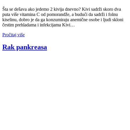
Šta se dešava ako jedemo 2 kivija dnevno? Kivi sadrži skoro dva
puta više vitamina C od pomorandže, a budući da sadrži i folnu
kiselinu, dobro je da ga konzumiraju anemične osobe i ljudi skloni
čestim prehladama i infekcijama Kivi…
Pročitaj više
Rak pankreasa