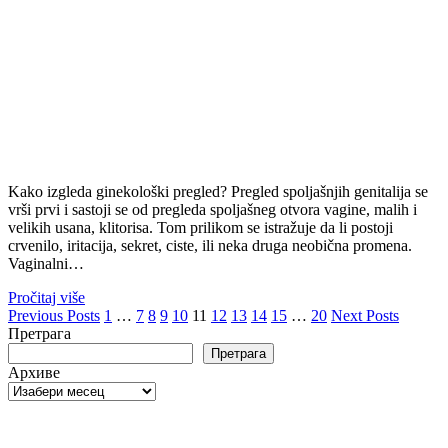
Kako izgleda ginekološki pregled? Pregled spoljašnjih genitalija se
vrši prvi i sastoji se od pregleda spoljašneg otvora vagine, malih i
velikih usana, klitorisa. Tom prilikom se istražuje da li postoji
crvenilo, iritacija, sekret, ciste, ili neka druga neobična promena.
Vaginalni…
Pročitaj više
Пагинација
Previous Posts
1
…
7
8
9
10
11
12
13
14
15
…
20
Next Posts
Претрага
чланака
Претрага
Архиве