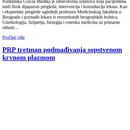
Poliklinika Gracia Medika je zdravstvena ustanova koja pacijentima
nudi širok dijapazon pregleda, intervencija i konsultacija lekara. Kao
i ekspertske preglede uglednih profesora Medicinskog fakulteta u
Beogradu i poznatih lekara iz renomiranih beogradskih bolnica.
Ginekologija, fizijatrija, hirurgija i estetska medicina su primarne
oblasti…
Pročitaj više
PRP tretman podmađivanja sopstvenom
krvnom plazmom