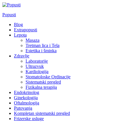
Skip
to
Popusti
content
Blog
Extrapopusti
Lepota
Masaza
Tretman lica i Tela
Estetika i šminka
Zdravlje
Laboratorije
Ultrazvuk
Kardiologija
Stomatoloske Ordinacije
Sistematski pregled
Fizikalna terapija
Endokrinolog
Ginekologija
Oftalmologija
Putovanja
Kompletan sistematski pregled
Frizerske usluge