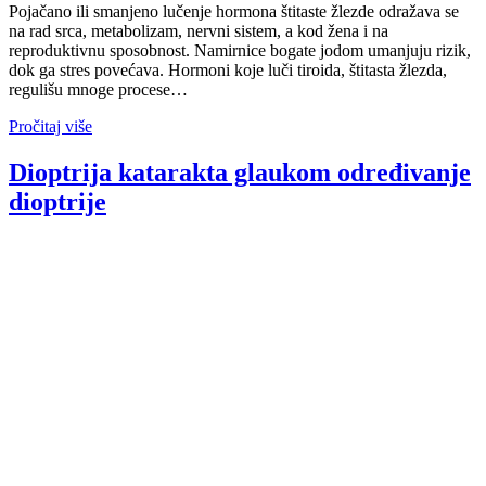
Pojačano ili smanjeno lučenje hormona štitaste žlezde odražava se
na rad srca, metabolizam, nervni sistem, a kod žena i na
reproduktivnu sposobnost. Namirnice bogate jodom umanjuju rizik,
dok ga stres povećava. Hormoni koje luči tiroida, štitasta žlezda,
regulišu mnoge procese…
Pročitaj više
Dioptrija katarakta glaukom određivanje
dioptrije