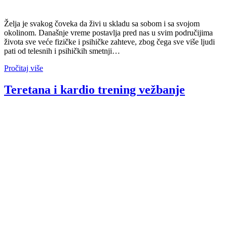
Želja je svakog čoveka da živi u skladu sa sobom i sa svojom
okolinom. Današnje vreme postavlja pred nas u svim područijima
života sve veće fizičke i psihičke zahteve, zbog čega sve više ljudi
pati od telesnih i psihičkih smetnji…
Pročitaj više
Teretana i kardio trening vežbanje