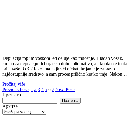
Depilacija toplim voskom leti deluje kao mučenje. Hladan vosak,
krema za depilaciju ili brijač su dobra alternativa, ali koliko će to da
prija vašoj koži? Iako ima najkraći efekat, brijanje je zapravo
najdostupnije sredstvo, a sam proces prilično kratko traje. Nakon…
Pročitaj više
Пагинација
Previous Posts
1
2
3
4
5
6
7
Next Posts
Претрага
чланака
Претрага
Архиве