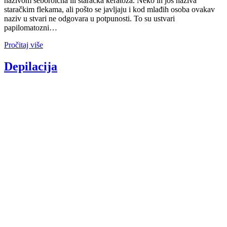
nazivom seboroična ili staračka keratoza. Neko ih još naziva
staračkim flekama, ali pošto se javljaju i kod mlađih osoba ovakav
naziv u stvari ne odgovara u potpunosti. To su ustvari
papilomatozni…
Pročitaj više
Depilacija