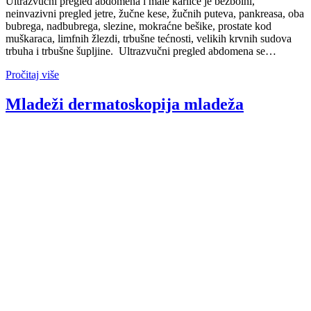
Ultrazvučni pregled abdomena i male karlice je bezbolni,
neinvazivni pregled jetre, žučne kese, žučnih puteva, pankreasa, oba
bubrega, nadbubrega, slezine, mokraćne bešike, prostate kod
muškaraca, limfnih žlezdi, trbušne tećnosti, velikih krvnih sudova
trbuha i trbušne šupljine. Ultrazvučni pregled abdomena se…
Pročitaj više
Mladeži dermatoskopija mladeža