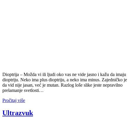
Dioptrija – Možda vi ili ljudi oko vas ne vide jasno i kažu da imaju
dioptriju. Neko ima plus dioptriju, a neko ima minus. Zajedničko je
da vid nije jasan, već je mutan. Razlog loše slike jeste nepravilno
prelamanje svetlosti…
Pročitaj više
Ultrazvuk