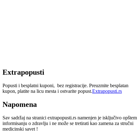
Extrapopusti
Popusti i besplatni kuponi, bez registracije. Preuzmite besplatan
kupon, platite na licu mesta i ostvarite popust.
Extrapopusti.rs
Napomena
Sav sadržaj na stranici extrapopusti.rs namenjen je isključivo opštem
informisanju o zdravlju i ne može se tretirati kao zamena za stručni
medicinski savet !