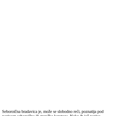
Seboroična bradavica je, može se slobodno reći, poznatija pod