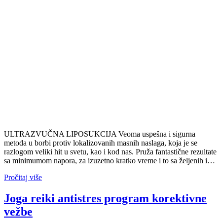
ULTRAZVUČNA LIPOSUKCIJA Veoma uspešna i sigurna
metoda u borbi protiv lokalizovanih masnih naslaga, koja je se
razlogom veliki hit u svetu, kao i kod nas. Pruža fantastične rezultate
sa minimumom napora, za izuzetno kratko vreme i to sa željenih i…
Pročitaj više
Joga reiki antistres program korektivne
vežbe