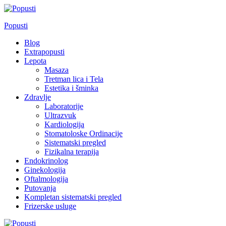
Skip
to
Popusti
content
Blog
Extrapopusti
Lepota
Masaza
Tretman lica i Tela
Estetika i šminka
Zdravlje
Laboratorije
Ultrazvuk
Kardiologija
Stomatoloske Ordinacije
Sistematski pregled
Fizikalna terapija
Endokrinolog
Ginekologija
Oftalmologija
Putovanja
Kompletan sistematski pregled
Frizerske usluge