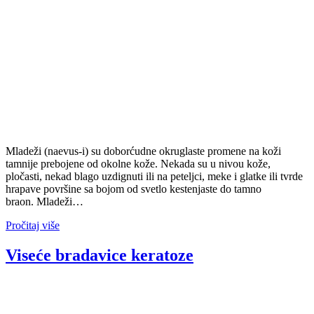
Mladeži (naevus-i) su doborćudne okruglaste promene na koži
tamnije prebojene od okolne kože. Nekada su u nivou kože,
pločasti, nekad blago uzdignuti ili na peteljci, meke i glatke ili tvrde
hrapave površine sa bojom od svetlo kestenjaste do tamno
braon. Mladeži…
Pročitaj više
Viseće bradavice keratoze