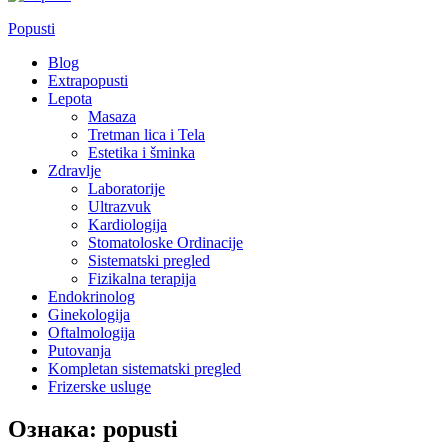
Popusti
Blog
Extrapopusti
Lepota
Masaza
Tretman lica i Tela
Estetika i šminka
Zdravlje
Laboratorije
Ultrazvuk
Kardiologija
Stomatoloske Ordinacije
Sistematski pregled
Fizikalna terapija
Endokrinolog
Ginekologija
Oftalmologija
Putovanja
Kompletan sistematski pregled
Frizerske usluge
Ознака:
popusti