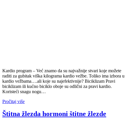
Kardio program – Već znamo da su najvažnije stvari koje možete
raditi za gubitak viška kilograma kardio vežbe. Toliko ima izbora u
kardio vežbama….ali koje su najefektivnije? Biciklizam Pravi
biciklizam ili kućno biciklo oboje su odlični za pravi kardio.
Koristeći snagu nogu…
Pročitaj više
Štitna žlezda hormoni štitne žlezde